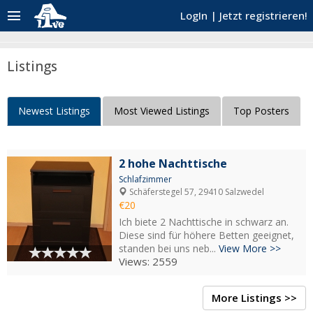
menu
LogIn
|
Jetzt registrieren!
Listings
Newest Listings
Most Viewed Listings
Top Posters
2 hohe Nachttische
Schlafzimmer
Schäferstegel 57, 29410 Salzwedel
€20
Ich biete 2 Nachttische in schwarz an.
Diese sind für höhere Betten geeignet,
standen bei uns neb...
View More >>
Views: 2559
More Listings >>