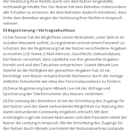
der Verletzung ihrer Rechte durch von dem Nutzer eingestellte,
rechtswidrige Inhalte frei. Der Nutzer hat dem Betreiber insbesondere
alle Schäden zu ersetzen, die dem Betreiber dadurch entstehen, dass
Dritte dem Betreiber wegen der Verletzung ihrer Rechte in Anspruch
nehmen.
§5 Registrierung / Vertragsabschluss
(1) Der Nutzer hat die Möglichkeit seinen Nicknamen, unter dem er im
sozialen Netzwerk auftritt, zu registrieren und mit einem Passwort zu
schützen. Bei der Registrierung hat der Nutzer verschiedene Angaben
zu machen (z.B. Name, E-Mail-Adresse, Geschlecht, Geburtsdatum).
Der Nutzer versichert, dass sämtliche von ihm gemachte Angaben
korrekt sind und den Tatsachen entsprechen. Soweit Altmark Live
Zweifel an der Richtigkeit der gemachten Angaben hat, ist sie
berechtigt, vom Nutzer entsprechende Nachweise durch die Vorlage
amtlicher Dokumente wie etwa des Personalausweises zu fordern.
(2) Diese Registrierung kann Altmark Live mit der Abfrage und
Speicherung der Telefonnummer des Nutzers verbinden.
(3) Die Leistung des Betreibers ist mit der Einrichtung des Zugangs für
den Nutzer und der damit verbundenen Möglichkeit zur Nutzung des
damit verbundenen Community-Angebots erbracht. Mit dem
erstmaligen Login mit seinem Nicknamen und dem Passwort nimmt der
Nutzer die Leistung in Anspruch. Mit der Einrichtung des Zugangs für
den Nutzer durch Altmark Live kommt der Nutzungsvertrag zustande.