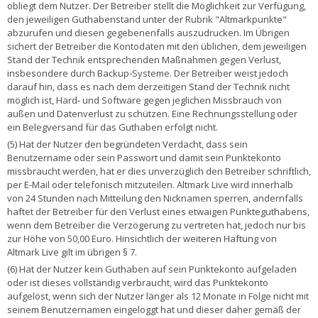
obliegt dem Nutzer. Der Betreiber stellt die Möglichkeit zur Verfügung,
den jeweiligen Guthabenstand unter der Rubrik "Altmarkpunkte"
abzurufen und diesen gegebenenfalls auszudrucken. Im Übrigen
sichert der Betreiber die Kontodaten mit den üblichen, dem jeweiligen
Stand der Technik entsprechenden Maßnahmen gegen Verlust,
insbesondere durch Backup-Systeme. Der Betreiber weist jedoch
darauf hin, dass es nach dem derzeitigen Stand der Technik nicht
möglich ist, Hard- und Software gegen jeglichen Missbrauch von
außen und Datenverlust zu schützen. Eine Rechnungsstellung oder
ein Belegversand für das Guthaben erfolgt nicht.
(5) Hat der Nutzer den begründeten Verdacht, dass sein
Benutzername oder sein Passwort und damit sein Punktekonto
missbraucht werden, hat er dies unverzüglich den Betreiber schriftlich,
per E-Mail oder telefonisch mitzuteilen. Altmark Live wird innerhalb
von 24 Stunden nach Mitteilung den Nicknamen sperren, andernfalls
haftet der Betreiber für den Verlust eines etwaigen Punkteguthabens,
wenn dem Betreiber die Verzögerung zu vertreten hat, jedoch nur bis
zur Höhe von 50,00 Euro. Hinsichtlich der weiteren Haftung von
Altmark Live gilt im übrigen § 7.
(6) Hat der Nutzer kein Guthaben auf sein Punktekonto aufgeladen
oder ist dieses vollständig verbraucht, wird das Punktekonto
aufgelöst, wenn sich der Nutzer länger als 12 Monate in Folge nicht mit
seinem Benutzernamen eingeloggt hat und dieser daher gemäß der