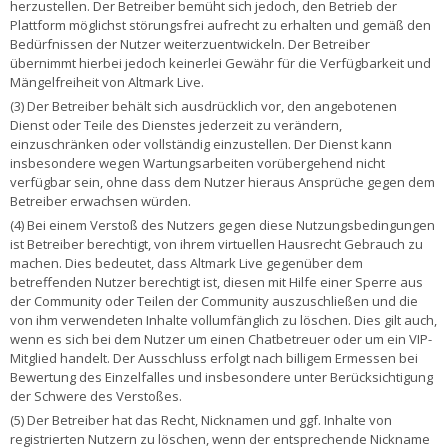
herzustellen. Der Betreiber bemüht sich jedoch, den Betrieb der
Plattform möglichst störungsfrei aufrecht zu erhalten und gemäß den
Bedürfnissen der Nutzer weiterzuentwickeln. Der Betreiber
übernimmt hierbei jedoch keinerlei Gewähr für die Verfügbarkeit und
Mängelfreiheit von Altmark Live.
(3) Der Betreiber behält sich ausdrücklich vor, den angebotenen
Dienst oder Teile des Dienstes jederzeit zu verändern,
einzuschränken oder vollständig einzustellen. Der Dienst kann
insbesondere wegen Wartungsarbeiten vorübergehend nicht
verfügbar sein, ohne dass dem Nutzer hieraus Ansprüche gegen dem
Betreiber erwachsen würden.
(4) Bei einem Verstoß des Nutzers gegen diese Nutzungsbedingungen
ist Betreiber berechtigt, von ihrem virtuellen Hausrecht Gebrauch zu
machen. Dies bedeutet, dass Altmark Live gegenüber dem
betreffenden Nutzer berechtigt ist, diesen mit Hilfe einer Sperre aus
der Community oder Teilen der Community auszuschließen und die
von ihm verwendeten Inhalte vollumfänglich zu löschen. Dies gilt auch,
wenn es sich bei dem Nutzer um einen Chatbetreuer oder um ein VIP-
Mitglied handelt. Der Ausschluss erfolgt nach billigem Ermessen bei
Bewertung des Einzelfalles und insbesondere unter Berücksichtigung
der Schwere des Verstoßes.
(5) Der Betreiber hat das Recht, Nicknamen und ggf. Inhalte von
registrierten Nutzern zu löschen, wenn der entsprechende Nickname