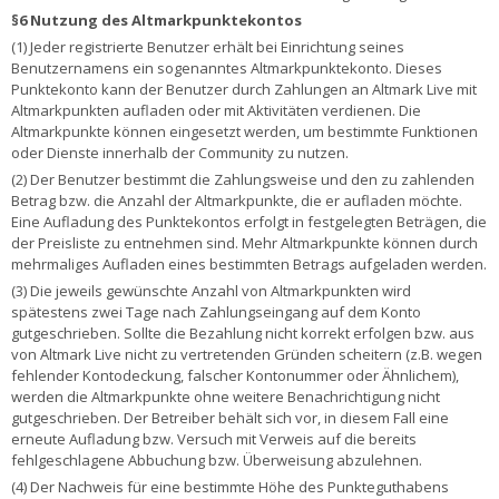
§6 Nutzung des Altmarkpunktekontos
(1) Jeder registrierte Benutzer erhält bei Einrichtung seines
Benutzernamens ein sogenanntes Altmarkpunktekonto. Dieses
Punktekonto kann der Benutzer durch Zahlungen an Altmark Live mit
Altmarkpunkten aufladen oder mit Aktivitäten verdienen. Die
Altmarkpunkte können eingesetzt werden, um bestimmte Funktionen
oder Dienste innerhalb der Community zu nutzen.
(2) Der Benutzer bestimmt die Zahlungsweise und den zu zahlenden
Betrag bzw. die Anzahl der Altmarkpunkte, die er aufladen möchte.
Eine Aufladung des Punktekontos erfolgt in festgelegten Beträgen, die
der Preisliste zu entnehmen sind. Mehr Altmarkpunkte können durch
mehrmaliges Aufladen eines bestimmten Betrags aufgeladen werden.
(3) Die jeweils gewünschte Anzahl von Altmarkpunkten wird
spätestens zwei Tage nach Zahlungseingang auf dem Konto
gutgeschrieben. Sollte die Bezahlung nicht korrekt erfolgen bzw. aus
von Altmark Live nicht zu vertretenden Gründen scheitern (z.B. wegen
fehlender Kontodeckung, falscher Kontonummer oder Ähnlichem),
werden die Altmarkpunkte ohne weitere Benachrichtigung nicht
gutgeschrieben. Der Betreiber behält sich vor, in diesem Fall eine
erneute Aufladung bzw. Versuch mit Verweis auf die bereits
fehlgeschlagene Abbuchung bzw. Überweisung abzulehnen.
(4) Der Nachweis für eine bestimmte Höhe des Punkteguthabens