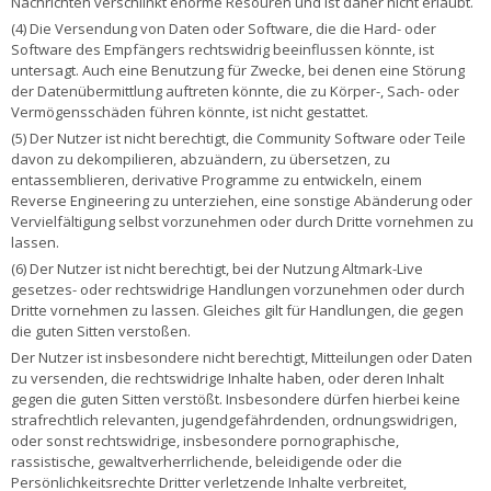
Nachrichten verschlinkt enorme Resouren und ist daher nicht erlaubt.
(4) Die Versendung von Daten oder Software, die die Hard- oder
Software des Empfängers rechtswidrig beeinflussen könnte, ist
untersagt. Auch eine Benutzung für Zwecke, bei denen eine Störung
der Datenübermittlung auftreten könnte, die zu Körper-, Sach- oder
Vermögensschäden führen könnte, ist nicht gestattet.
(5) Der Nutzer ist nicht berechtigt, die Community Software oder Teile
davon zu dekompilieren, abzuändern, zu übersetzen, zu
entassemblieren, derivative Programme zu entwickeln, einem
Reverse Engineering zu unterziehen, eine sonstige Abänderung oder
Vervielfältigung selbst vorzunehmen oder durch Dritte vornehmen zu
lassen.
(6) Der Nutzer ist nicht berechtigt, bei der Nutzung Altmark-Live
gesetzes- oder rechtswidrige Handlungen vorzunehmen oder durch
Dritte vornehmen zu lassen. Gleiches gilt für Handlungen, die gegen
die guten Sitten verstoßen.
Der Nutzer ist insbesondere nicht berechtigt, Mitteilungen oder Daten
zu versenden, die rechtswidrige Inhalte haben, oder deren Inhalt
gegen die guten Sitten verstößt. Insbesondere dürfen hierbei keine
strafrechtlich relevanten, jugendgefährdenden, ordnungswidrigen,
oder sonst rechtswidrige, insbesondere pornographische,
rassistische, gewaltverherrlichende, beleidigende oder die
Persönlichkeitsrechte Dritter verletzende Inhalte verbreitet,