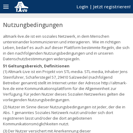
menu
LogIn
|
Jetzt registrieren!
Nutzungbedingungen
altmark-live.de ist ein soziales Netzwerk, in dem Menschen
untereinander kommunizieren und interagieren. Wie im richtigen
Leben, bedarf es auch auf dieser Plattform bestimmte Regeln, die sich
in den nachfolgenden Nutzungsbedingungen und in unseren
Datenschutzbestimmungen widerspiegeln.
§1 Geltungsbereich, Definitionen
(1) Altmark-Live ist ein Projekt von STL-media. STL-media, Inhaber Jens
Steinführer, Schäferstegel 57, 29410 Salzwedel (nachfolgend
Betreiber genannt) stellt im Internet unter der Adresse http://altmark-
live.de eine Kommunikationsplattform für die Allgemeinheit zur
Verfügung. Für jeden Nutzer dieses Sozialen Netzwerkes gelten die
vorliegenden Nutzungsbedingungen.
(2) Nutzer im Sinne dieser Nutzungsbedingungen ist jeder, der die in
Abs. 1 genanntes Soziales Netzwerk nutzt und/oder sich dort
registrieren lässt und/oder die dort angebotenen
Kommunikationsmöglichkeiten nutzt.
(3) Der Nutzer versichert mit Anerkennung dieser