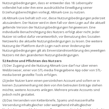
Nutzungsbedingungen, dass er entweder das 18. Lebensjahr
vollendet hat oder ihm eine ausdrückliche Einwilligung seiner
Erziehungsberechtigten vorliegt, Altmark-Live zu nutzen.
(4) Altmark-Live behält sich vor, diese Nutzungsbedingungen jederzeit
abzuändern. Der Nutzer wird in dem Fall vor dem Login auf die aktuell
geltende Version der Nutzungsbedingungen hingewiesen. Eine
individuelle Benachrichtigung des Nutzers erfolgt aber nicht. Jeder
Nutzer ist selbst dafür verantwortlich, vor Benutzung des Sozialen
Netzwerks die aktuelle Nutzungsbedingungen zu lesen. Die weitere
Nutzung der Plattform durch Login nach einer Änderung der
Nutzungsbedingungen gilt als Einverständniserklärung des jeweiligen
Nutzers mit den geänderten Nutzungsbedingungen.
§2 Rechte und Pflichten des Nutzers
(1) Der Zugang und die Nutzung Altmark-Live darf nur über einen
Webbrowser, einer von STL-media freigegebene App oder von STL-
media bereit gestellte Tools erfolgen.
(2) Jeder Nutzer kann einen persönlichen Account und sofern er in
keinen Zusammenhang mit dem von ihm betreuten Einträge stehen
möchte, weitere Accounts anlegen. Mehrere private Accounts sind
jedoch nicht gestattet.
(3) Das Versenden von Kettenbriefe, Spams und massenhafte
Versendung inhaltsgleicher oder weitgehend inhaltsgleicher