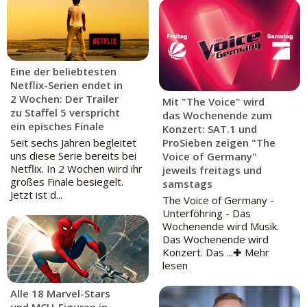
Eine der beliebtesten
Netflix-Serien endet in
2 Wochen: Der Trailer
Mit "The Voice" wird
zu Staffel 5 verspricht
das Wochenende zum
ein episches Finale
Konzert: SAT.1 und
Seit sechs Jahren begleitet
ProSieben zeigen "The
uns diese Serie bereits bei
Voice of Germany"
Netflix. In 2 Wochen wird ihr
jeweils freitags und
großes Finale besiegelt.
samstags
Jetzt ist d...
The Voice of Germany -
Unterföhring - Das
Wochenende wird Musik.
Das Wochenende wird
Konzert. Das ...✚ Mehr
lesen
Alle 18 Marvel-Stars
und MCU-Figuren in