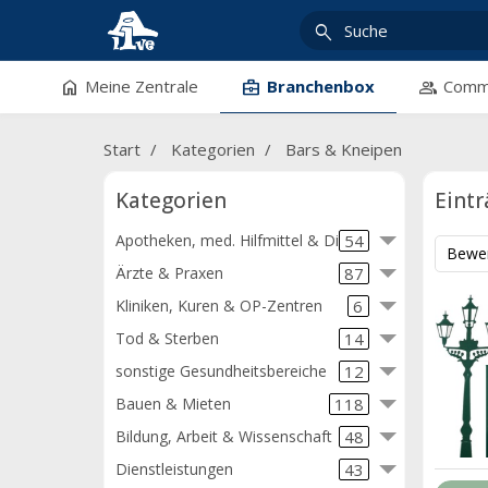
search
home
business_center
group
Meine Zentrale
Branchenbox
Commu
Start
Kategorien
Bars & Kneipen
Kategorien
Eintr
Apotheken, med. Hilfmittel & Diät
54
Bewe
Ärzte & Praxen
87
Kliniken, Kuren & OP-Zentren
6
Tod & Sterben
14
sonstige Gesundheitsbereiche
12
Bauen & Mieten
118
Bildung, Arbeit & Wissenschaft
48
Dienstleistungen
43