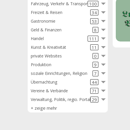
Fahrzeug, Verkehr & Transport
100
Freizeit & Reisen
34
Gastronomie
53
Geld & Finanzen
8
Handel
111
Kunst & Kreativität
11
private Websites
0
Produktion
9
soziale Einrichtungen, Religion
7
Übernachtung
44
Vereine & Verbände
71
Verwaltung, Politik, regio. Portale
29
+ zeige mehr