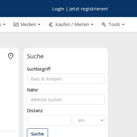
LogIn
|
Jetzt registrieren!
arrow_drop_down
arrow_drop_down
arrow_drop_down
arrow_drop_down
topic
euro_symbol
build
s
Medien
Kaufen / Mieten
Tools
place
Suche
Suchbegriff
Nähe
Distanz