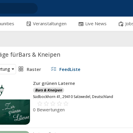
event
newspaper
work_history
nities
Veranstaltungen
Live News
Job
äge fürBars & Kneipen
grid_view
checklist
rtung
Raster
FeedListe
Zur grünen Laterne
Bars & Kneipen
Südbockhorn 41, 29410 Salzwedel, Deutschland
star_border
star
star_border
star
star_border
star
star_border
star
star_border
star
0 Bewertungen