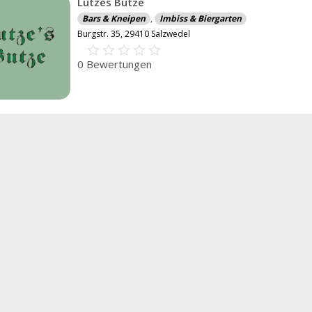
Lutzes Butze
Bars & Kneipen
,
Imbiss & Biergarten
Burgstr. 35, 29410 Salzwedel
star_border
star
star_border
star
star_border
star
star_border
star
star_border
star
0 Bewertungen