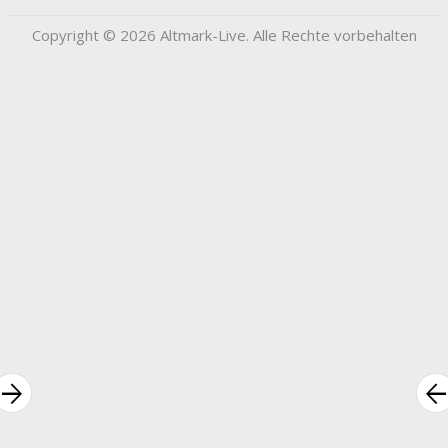
Copyright © 2026 Altmark-Live. Alle Rechte vorbehalten
rrow_forward
arrow_bac