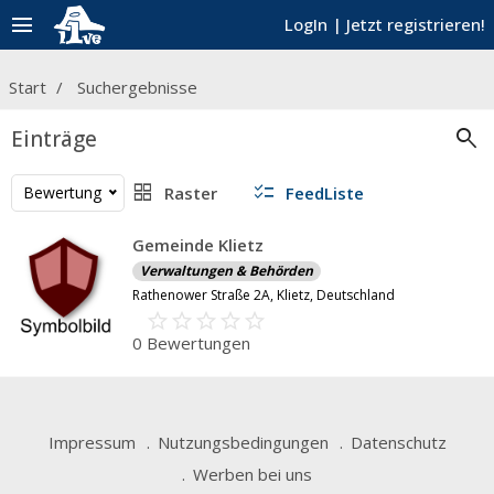
menu
LogIn
|
Jetzt registrieren!
Start
Suchergebnisse
search
Einträge
grid_view
checklist
Bewertung
Raster
FeedListe
Gemeinde Klietz
Verwaltungen & Behörden
Rathenower Straße 2A, Klietz, Deutschland
star_border
star
star_border
star
star_border
star
star_border
star
star_border
star
0 Bewertungen
Impressum
Nutzungsbedingungen
Datenschutz
Werben bei uns