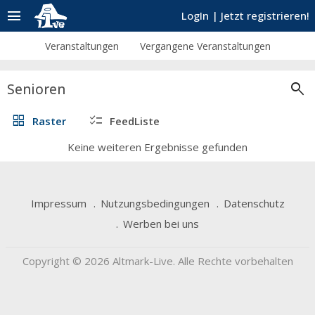
menu
LogIn
|
Jetzt registrieren!
Veranstaltungen
Vergangene Veranstaltungen
search
Senioren
grid_view
checklist
Raster
FeedListe
Keine weiteren Ergebnisse gefunden
Impressum
Nutzungsbedingungen
Datenschutz
Werben bei uns
Copyright © 2026 Altmark-Live. Alle Rechte vorbehalten