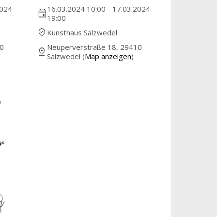
2024
16.03.2024 10:00 - 17.03.2024
event
19:00
where_to_vote
Kunsthaus Salzwedel
10
Neuperverstraße 18, 29410
pin_drop
Salzwedel (
Map anzeigen
)