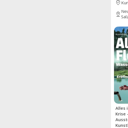
where_to_vote
Kun
Neu
pin_drop
Sal
Alles 
Krise
Ausst
Kunst