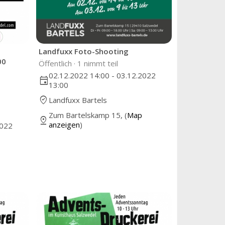
Landfuxx Foto-Shooting
00
Öffentlich ·
1 nimmt teil
02.12.2022 14:00 - 03.12.2022
event
13:00
where_to_vote
Landfuxx Bartels
Zum Bartelskamp 15, (
Map
pin_drop
anzeigen
)
2022