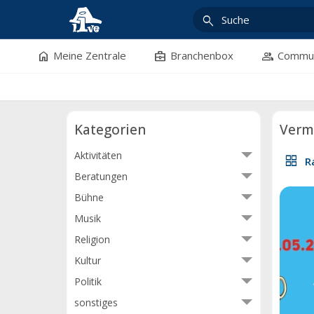
search
home
business_center
group
Meine Zentrale
Branchenbox
Commun
Kategorien
Verm
Aktivitäten
grid_view
R
Beratungen
Bühne
Musik
Religion
Kultur
Politik
sonstiges