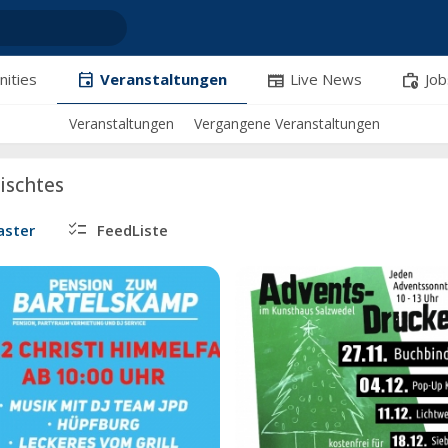
event
newspaper
work_history
ities
Veranstaltungen
Live News
Job
Veranstaltungen
Vergangene Veranstaltungen
ischtes
checklist
aster
FeedListe