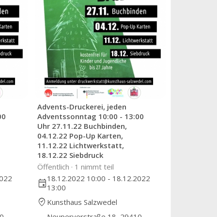
Advents-Druckerei, jeden
00
Adventssonntag 10:00 - 13:00
Uhr 27.11.22 Buchbinden,
04.12.22 Pop-Up Karten,
11.12.22 Lichtwerkstatt,
18.12.22 Siebdruck
Öffentlich ·
1 nimmt teil
2022
18.12.2022 10:00 - 18.12.2022
event
13:00
where_to_vote
Kunsthaus Salzwedel
10
Neuperverstraße 18, 29410