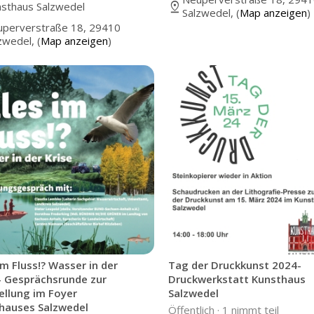
pin_drop
sthaus Salzwedel
Salzwedel, (
Map anzeigen
)
perverstraße 18, 29410
zwedel, (
Map anzeigen
)
im Fluss!? Wasser in der
Tag der Druckkunst 2024-
 - Gesprächsrunde zur
Druckwerkstatt Kunsthaus
ellung im Foyer
Salzwedel
hauses Salzwedel
Öffentlich ·
1 nimmt teil