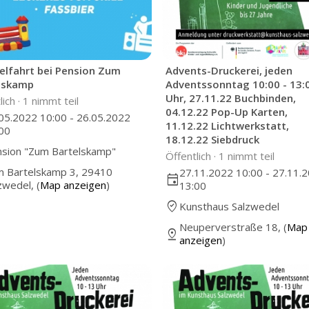
lfahrt bei Pension Zum
Advents-Druckerei, jeden
lskamp
Adventssonntag 10:00 - 13:
Uhr, 27.11.22 Buchbinden,
lich ·
1 nimmt teil
04.12.22 Pop-Up Karten,
05.2022 10:00 - 26.05.2022
11.12.22 Lichtwerkstatt,
00
18.12.22 Siebdruck
sion "Zum Bartelskamp"
Öffentlich ·
1 nimmt teil
 Bartelskamp 3, 29410
27.11.2022 10:00 - 27.11.
event
zwedel, (
Map anzeigen
)
13:00
where_to_vote
Kunsthaus Salzwedel
Neuperverstraße 18, (
Map
pin_drop
anzeigen
)