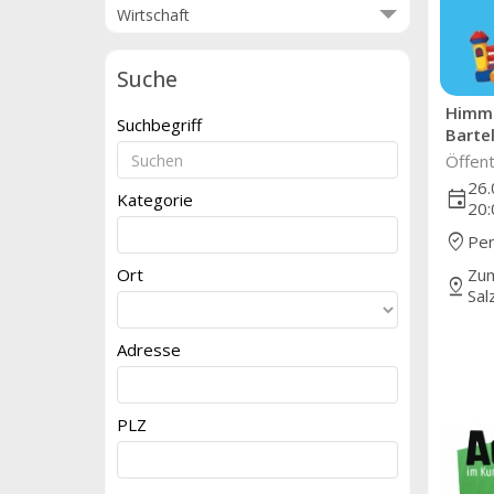
Wirtschaft
Suche
Himme
Suchbegriff
Barte
Öffent
26.
event
Kategorie
20:
where_to_vote
Pen
Ort
Zum
pin_drop
Sal
Adresse
PLZ