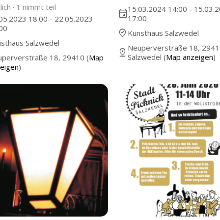
lich ·
1 nimmt teil
15.03.2024 14:00 - 15.03.
event
17:00
05.2023 18:00 - 22.05.2023
00
where_to_vote
Kunsthaus Salzwedel
sthaus Salzwedel
Neuperverstraße 18, 294
pin_drop
Salzwedel (
Map anzeigen
)
perverstraße 18, 29410 (
Map
eigen
)