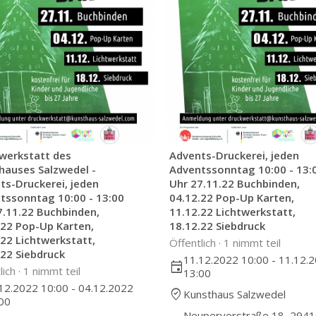
werkstatt des
Advents-Druckerei, jeden
hauses Salzwedel -
Adventssonntag 10:00 - 13:
ts-Druckerei, jeden
Uhr 27.11.22 Buchbinden,
tssonntag 10:00 - 13:00
04.12.22 Pop-Up Karten,
7.11.22 Buchbinden,
11.12.22 Lichtwerkstatt,
.22 Pop-Up Karten,
18.12.22 Siebdruck
.22 Lichtwerkstatt,
Öffentlich ·
1 nimmt teil
.22 Siebdruck
11.12.2022 10:00 - 11.12.
event
lich ·
1 nimmt teil
13:00
12.2022 10:00 - 04.12.2022
where_to_vote
Kunsthaus Salzwedel
00
Neuperverstraße 18, 294