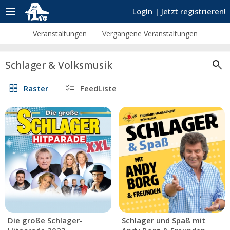
menu
LogIn
|
Jetzt registrieren!
Veranstaltungen
Vergangene Veranstaltungen
search
Schlager & Volksmusik
grid_view
checklist
Raster
FeedListe
Die große Schlager-
Schlager und Spaß mit