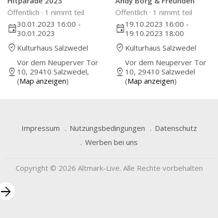
Hitparade 2023
Andy Borg & Freunden
Öffentlich ·
1 nimmt teil
Öffentlich ·
1 nimmt teil
30.01.2023 16:00 -
19.10.2023 16:00 -
event
event
30.01.2023
19.10.2023 18:00
where_to_vote
where_to_vote
Kulturhaus Salzwedel
Kulturhaus Salzwedel
Vor dem Neuperver Tor
Vor dem Neuperver Tor
pin_drop
pin_drop
10, 29410 Salzwedel,
10, 29410 Salzwedel
(
Map anzeigen
)
(
Map anzeigen
)
Impressum
Nutzungsbedingungen
Datenschutz
Werben bei uns
Copyright © 2026 Altmark-Live. Alle Rechte vorbehalten
rrow_forward