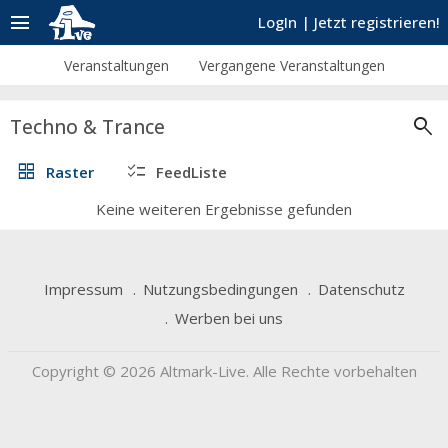
menu
LogIn
|
Jetzt registrieren!
Veranstaltungen
Vergangene Veranstaltungen
search
Techno & Trance
grid_view
checklist
Raster
FeedListe
Keine weiteren Ergebnisse gefunden
Impressum
Nutzungsbedingungen
Datenschutz
Werben bei uns
Copyright © 2026 Altmark-Live. Alle Rechte vorbehalten