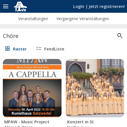
menu
LogIn
|
Jetzt registrieren!
Veranstaltungen
Vergangene Veranstaltungen
search
Chöre
grid_view
checklist
Raster
FeedListe
MPAW - Music Project
Konzert in St.