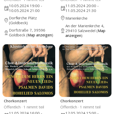
10.05.2024 19:00 -
11.05.2024 20:00 -
event
event
10.05.2024 21:00
11.05.2024 21:30
where_to_vote
Dorfkirche Plätz
Marienkirche
where_to_vote
(Goldbeck)
An der Marienkirche 4,
Dorfstraße 7, 39596
pin_drop
29410 Salzwedel (
Map
pin_drop
Goldbeck (
Map anzeigen
)
anzeigen
)
Chorkonzert
Chorkonzert
Öffentlich ·
1 nimmt teil
Öffentlich ·
1 nimmt teil
11.05.2024 16:00 -
12.05.2024 15:00 -