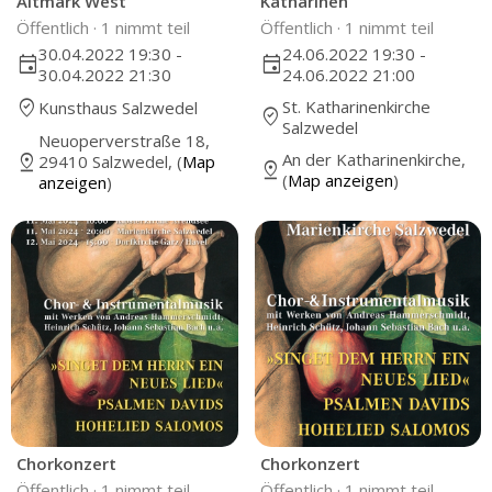
Altmark West
Katharinen
Öffentlich ·
1 nimmt teil
Öffentlich ·
1 nimmt teil
30.04.2022 19:30 -
24.06.2022 19:30 -
event
event
30.04.2022 21:30
24.06.2022 21:00
where_to_vote
St. Katharinenkirche
Kunsthaus Salzwedel
where_to_vote
Salzwedel
Neuoperverstraße 18,
An der Katharinenkirche,
pin_drop
29410 Salzwedel, (
Map
pin_drop
(
Map anzeigen
)
anzeigen
)
Chorkonzert
Chorkonzert
Öffentlich ·
1 nimmt teil
Öffentlich ·
1 nimmt teil