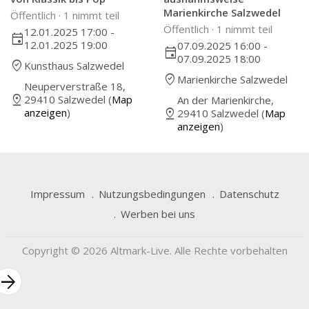
Marienkirche Salzwedel
Öffentlich ·
1 nimmt teil
Öffentlich ·
1 nimmt teil
12.01.2025 17:00 -
event
12.01.2025 19:00
07.09.2025 16:00 -
event
07.09.2025 18:00
where_to_vote
Kunsthaus Salzwedel
where_to_vote
Marienkirche Salzwedel
Neuperverstraße 18,
pin_drop
29410 Salzwedel (
Map
An der Marienkirche,
pin_drop
anzeigen
)
29410 Salzwedel (
Map
anzeigen
)
Impressum
Nutzungsbedingungen
Datenschutz
Werben bei uns
Copyright © 2026 Altmark-Live. Alle Rechte vorbehalten
rrow_forward