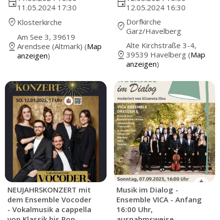
event
event
11.05.2024 17:30
12.05.2024 16:30
where_to_vote
Dorfkirche
Klosterkirche
where_to_vote
Garz/Havelberg
Am See 3, 39619
Alte Kirchstraße 3-4,
pin_drop
Arendsee (Altmark) (
Map
pin_drop
39539 Havelberg (
Map
anzeigen
)
anzeigen
)
NEUJAHRSKONZERT mit
Musik im Dialog -
dem Ensemble Vocoder
Ensemble VICA - Anfang
- Vokalmusik a cappella
16:00 Uhr,
von Klassik bis Pop
ausnahmsweise