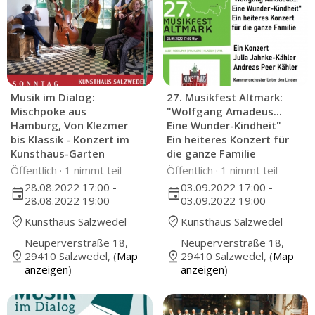
Musik im Dialog:
27. Musikfest Altmark:
Mischpoke aus
"Wolfgang Amadeus...
Hamburg, Von Klezmer
Eine Wunder-Kindheit"
bis Klassik - Konzert im
Ein heiteres Konzert für
Kunsthaus-Garten
die ganze Familie
Öffentlich ·
1 nimmt teil
Öffentlich ·
1 nimmt teil
28.08.2022 17:00 -
03.09.2022 17:00 -
event
event
28.08.2022 19:00
03.09.2022 19:00
where_to_vote
where_to_vote
Kunsthaus Salzwedel
Kunsthaus Salzwedel
Neuperverstraße 18,
Neuperverstraße 18,
pin_drop
pin_drop
29410 Salzwedel, (
Map
29410 Salzwedel, (
Map
anzeigen
)
anzeigen
)