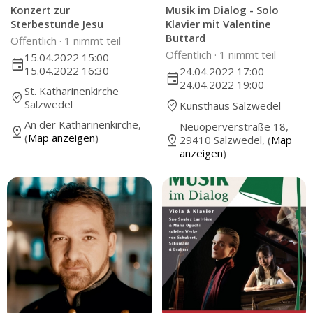
Konzert zur
Musik im Dialog - Solo
Sterbestunde Jesu
Klavier mit Valentine
Buttard
Öffentlich ·
1 nimmt teil
Öffentlich ·
1 nimmt teil
15.04.2022 15:00 -
event
15.04.2022 16:30
24.04.2022 17:00 -
event
24.04.2022 19:00
St. Katharinenkirche
where_to_vote
Salzwedel
where_to_vote
Kunsthaus Salzwedel
An der Katharinenkirche,
Neuoperverstraße 18,
pin_drop
(
Map anzeigen
)
pin_drop
29410 Salzwedel, (
Map
anzeigen
)