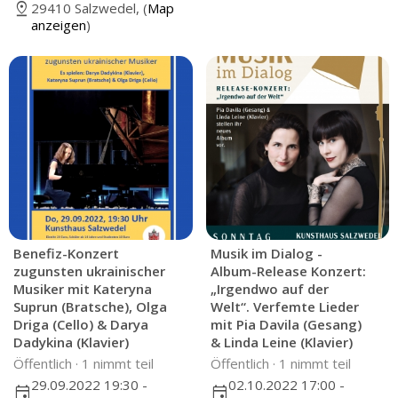
pin_drop
29410 Salzwedel, (
Map
anzeigen
)
Benefiz-Konzert
Musik im Dialog -
zugunsten ukrainischer
Album-Release Konzert:
Musiker mit Kateryna
„Irgendwo auf der
Suprun (Bratsche), Olga
Welt“. Verfemte Lieder
Driga (Cello) & Darya
mit Pia Davila (Gesang)
Dadykina (Klavier)
& Linda Leine (Klavier)
Öffentlich ·
1 nimmt teil
Öffentlich ·
1 nimmt teil
29.09.2022 19:30 -
02.10.2022 17:00 -
event
event