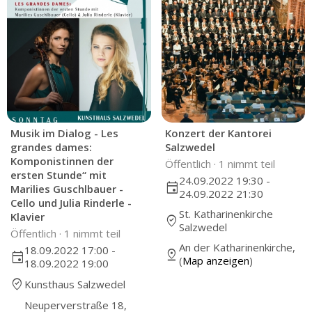
Musik im Dialog - Les
Konzert der Kantorei
grandes dames:
Salzwedel
Komponistinnen der
Öffentlich ·
1 nimmt teil
ersten Stunde“ mit
24.09.2022 19:30 -
event
Marilies Guschlbauer -
24.09.2022 21:30
Cello und Julia Rinderle -
St. Katharinenkirche
Klavier
where_to_vote
Salzwedel
Öffentlich ·
1 nimmt teil
An der Katharinenkirche,
18.09.2022 17:00 -
pin_drop
event
(
Map anzeigen
)
18.09.2022 19:00
where_to_vote
Kunsthaus Salzwedel
Neuperverstraße 18,