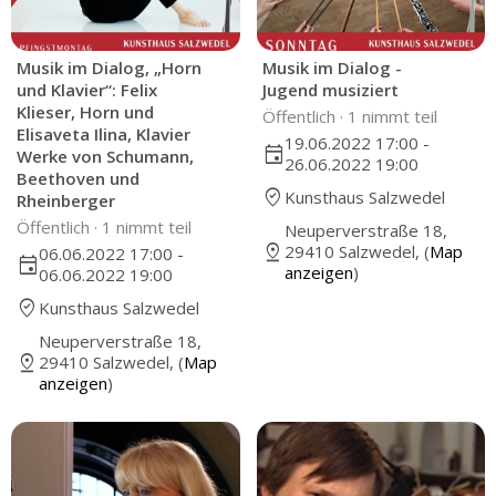
Musik im Dialog, „Horn
Musik im Dialog -
und Klavier“: Felix
Jugend musiziert
Klieser, Horn und
Öffentlich ·
1 nimmt teil
Elisaveta Ilina, Klavier
19.06.2022 17:00 -
event
Werke von Schumann,
26.06.2022 19:00
Beethoven und
where_to_vote
Kunsthaus Salzwedel
Rheinberger
Öffentlich ·
1 nimmt teil
Neuperverstraße 18,
pin_drop
29410 Salzwedel, (
Map
06.06.2022 17:00 -
event
anzeigen
)
06.06.2022 19:00
where_to_vote
Kunsthaus Salzwedel
Neuperverstraße 18,
pin_drop
29410 Salzwedel, (
Map
anzeigen
)