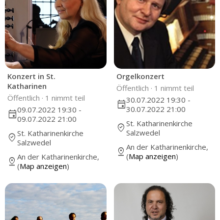
Konzert in St.
Orgelkonzert
Katharinen
Öffentlich ·
1 nimmt teil
Öffentlich ·
1 nimmt teil
30.07.2022 19:30 -
event
30.07.2022 21:00
09.07.2022 19:30 -
event
09.07.2022 21:00
St. Katharinenkirche
where_to_vote
Salzwedel
St. Katharinenkirche
where_to_vote
Salzwedel
An der Katharinenkirche,
pin_drop
(
Map anzeigen
)
An der Katharinenkirche,
pin_drop
(
Map anzeigen
)