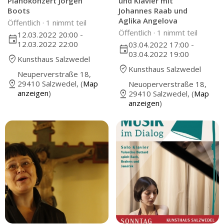
Pianokonzert Jörgen
und Klavier mit
Boots
Johannes Raab und
Aglika Angelova
Öffentlich ·
1 nimmt teil
Öffentlich ·
1 nimmt teil
12.03.2022 20:00 -
event
12.03.2022 22:00
03.04.2022 17:00 -
event
03.04.2022 19:00
where_to_vote
Kunsthaus Salzwedel
where_to_vote
Kunsthaus Salzwedel
Neuperverstraße 18,
pin_drop
29410 Salzwedel, (
Map
Neuoperverstraße 18,
pin_drop
anzeigen
)
29410 Salzwedel, (
Map
anzeigen
)