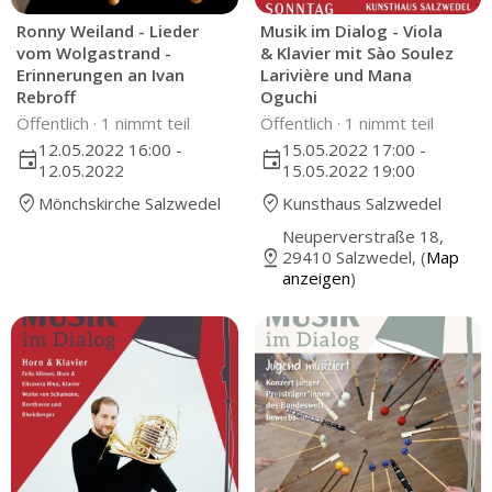
Ronny Weiland - Lieder
Musik im Dialog - Viola
vom Wolgastrand -
& Klavier mit Sào Soulez
Erinnerungen an Ivan
Larivière und Mana
Rebroff
Oguchi
Öffentlich ·
1 nimmt teil
Öffentlich ·
1 nimmt teil
12.05.2022 16:00 -
15.05.2022 17:00 -
event
event
12.05.2022
15.05.2022 19:00
where_to_vote
where_to_vote
Mönchskirche Salzwedel
Kunsthaus Salzwedel
Neuperverstraße 18,
pin_drop
29410 Salzwedel, (
Map
anzeigen
)