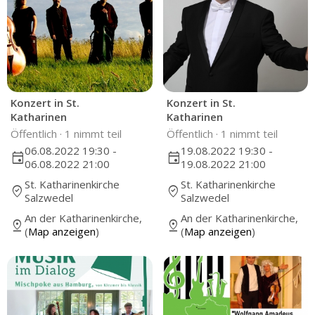
Konzert in St.
Konzert in St.
Katharinen
Katharinen
Öffentlich ·
1 nimmt teil
Öffentlich ·
1 nimmt teil
06.08.2022 19:30 -
19.08.2022 19:30 -
event
event
06.08.2022 21:00
19.08.2022 21:00
St. Katharinenkirche
St. Katharinenkirche
where_to_vote
where_to_vote
Salzwedel
Salzwedel
An der Katharinenkirche,
An der Katharinenkirche,
pin_drop
pin_drop
(
Map anzeigen
)
(
Map anzeigen
)