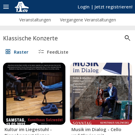
menu
LogIn
|
Jetzt registrieren!
Veranstaltungen
Vergangene Veranstaltungen
search
Klassische Konzerte
grid_view
checklist
Raster
FeedListe
Kultur im Liegestuhl -
Musik im Dialog - Cello