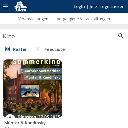
menu
LogIn
|
Jetzt registrieren!
Veranstaltungen
Vergangene Veranstaltungen
search
Kino
grid_view
checklist
Raster
FeedListe
Münter & Kandinsky,