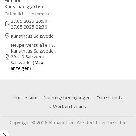
Film im
Kunsthausgarten
Öffentlich ·
1 nimmt teil
27.05.2025 20:00 -
event
27.05.2025 22:30
where_to_vote
Kunsthaus Salzwedel
Neuperverstraße 18,
Kunsthaus Salzwedel,
pin_drop
29410 Salzwedel
Salzwedel (
Map
anzeigen
)
Impressum
Nutzungsbedingungen
Datenschutz
Werben bei uns
Copyright © 2026 Altmark-Live. Alle Rechte vorbehalten