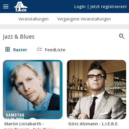
menu
LogIn
|
Jetzt registrieren!
Veranstaltungen
Vergangene Veranstaltungen
search
Jazz & Blues
grid_view
checklist
Raster
FeedListe
Martin Listabarth -
Götz Alsmann - L.I.E.B.E.