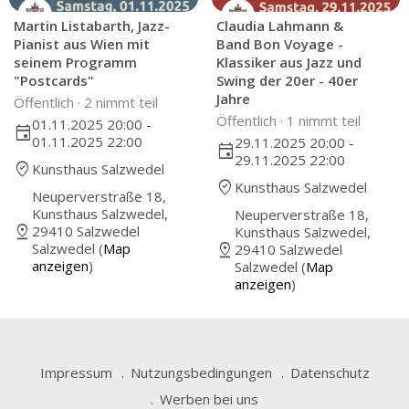
Martin Listabarth, Jazz-
Claudia Lahmann &
Pianist aus Wien mit
Band Bon Voyage -
seinem Programm
Klassiker aus Jazz und
"Postcards"
Swing der 20er - 40er
Jahre
Öffentlich ·
2 nimmt teil
Öffentlich ·
1 nimmt teil
01.11.2025 20:00 -
event
01.11.2025 22:00
29.11.2025 20:00 -
event
29.11.2025 22:00
where_to_vote
Kunsthaus Salzwedel
where_to_vote
Kunsthaus Salzwedel
Neuperverstraße 18,
Kunsthaus Salzwedel,
Neuperverstraße 18,
pin_drop
29410 Salzwedel
Kunsthaus Salzwedel,
pin_drop
Salzwedel (
Map
29410 Salzwedel
anzeigen
)
Salzwedel (
Map
anzeigen
)
Impressum
Nutzungsbedingungen
Datenschutz
Werben bei uns