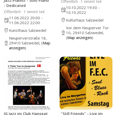
Jazz-Pianist - Solo Piano
Öffentlich ·
1 nimmt teil
- Dedicated
10.10.2022 19:30 -
event
Öffentlich ·
1 nimmt teil
10.10.2022
11.06.2022 20:00 -
where_to_vote
event
Kulturhaus Salzwedel
11.06.2022 22:00
Vor dem Neuperver Tor
where_to_vote
Kunsthaus Salzwedel
pin_drop
10, 29410 Salzwedel,
(
Map anzeigen
)
Neuperverstraße 18,
pin_drop
29410 Salzwedel, (
Map
anzeigen
)
IG Jazz im Club Hanseat
"Still Friends" - Live im