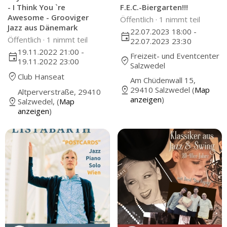
- I Think You `re
F.E.C.-Biergarten!!!
Awesome - Grooviger
Öffentlich ·
1 nimmt teil
Jazz aus Dänemark
22.07.2023 18:00 -
event
Öffentlich ·
1 nimmt teil
22.07.2023 23:30
19.11.2022 21:00 -
Freizeit- und Eventcenter
event
where_to_vote
19.11.2022 23:00
Salzwedel
where_to_vote
Club Hanseat
Am Chüdenwall 15,
pin_drop
29410 Salzwedel (
Map
Altperverstraße, 29410
anzeigen
)
pin_drop
Salzwedel, (
Map
anzeigen
)